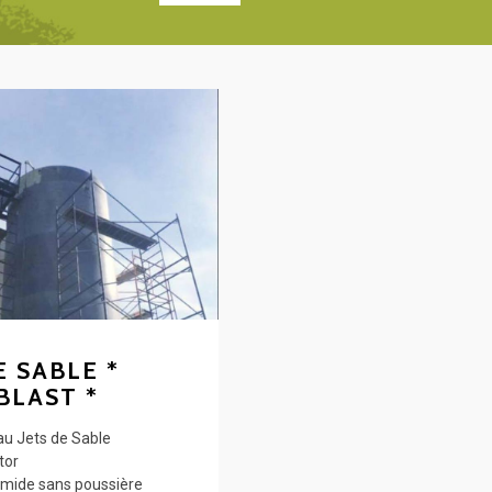
E SABLE *
BLAST *
u Jets de Sable
tor
mide sans poussière