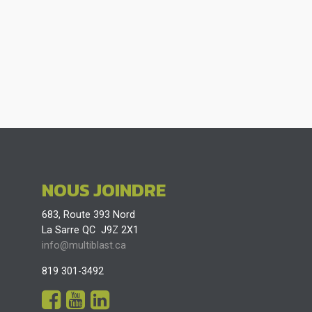
NOUS JOINDRE
683, Route 393 Nord
La Sarre QC J9Z 2X1
info@multiblast.ca
819 301-3492