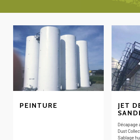
PEINTURE
JET D
SAND
Décapage a
Dust Collec
Sablage hu