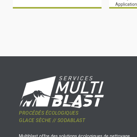
Applicatio
peinture In
PROCÉDÉS ÉCOLOGIQUES
GLACE SÈCHE // SODABLAST
Multiblast offre des solutions écologiques de nettoyage,