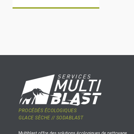
PROCÉDÉS ÉCOLOGIQUES
GLACE SÈCHE // SODABLAST
Multiblast offre des solutions écologiques de nettoyage,